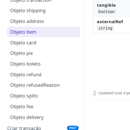
tangible
Objeto shipping
boolean
Objeto address
externalRef
string
Objeto item
Objeto card
Objeto pix
Objeto boleto
Objeto refund
Objeto refusedReason
Updated
over 4 y
Objeto splits
Objeto fee
Objeto delivery
Criar transação
POST