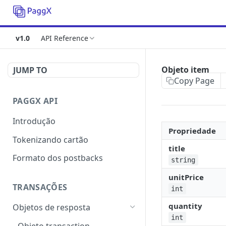
v1.0
API Reference
Objeto item
JUMP TO
Copy Page
PAGGX API
Introdução
Propriedade
Tokenizando cartão
title
Formato dos postbacks
string
unitPrice
TRANSAÇÕES
int
quantity
Objetos de resposta
int
Objeto transaction